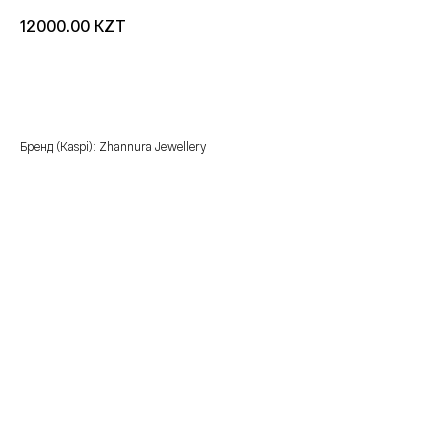
KZT
12000.00
добавить в корзину
Бренд (Kaspi): Zhannura Jewellery