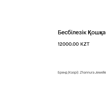
Бесбілезік Қошқ
KZT
12000.00
добавить в корзину
Бренд (Kaspi): Zhannura Jewelle