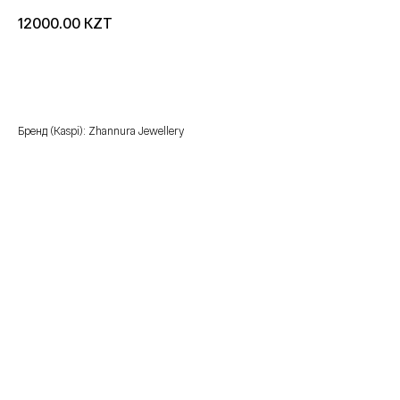
KZT
12000.00
добавить в корзину
Бренд (Kaspi): Zhannura Jewellery