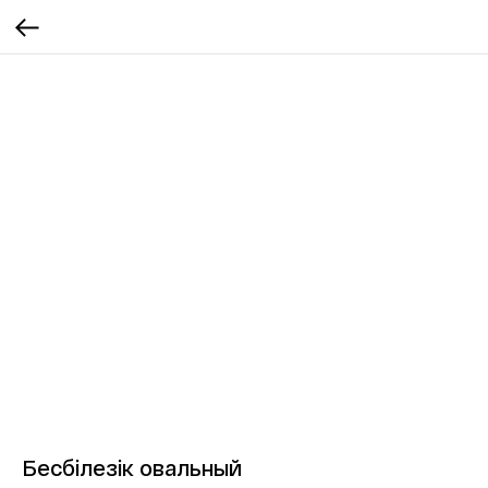
Бесбілезік овальный