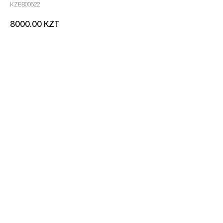
KZBB00522
KZT
8000.00
добавить в корзину