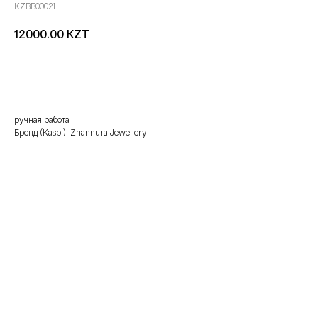
KZBB00021
KZT
12000.00
добавить в корзину
ручная работа
Бренд (Kaspi): Zhannura Jewellery