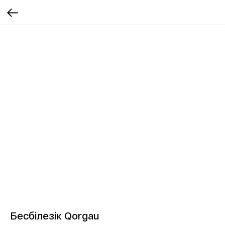
Бесбілезік Qorgau