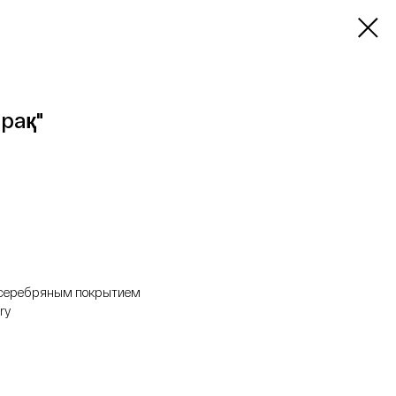
рақ"
с серебряным покрытием
ry