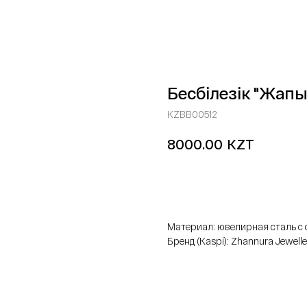
Бесбілезік "Жапы
KZBB00512
KZT
8000.00
добавить в корзину
Материал: ювелирная сталь 
Бренд (Kaspi): Zhannura Jewelle