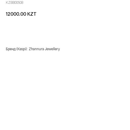
KZBB00508
KZT
12000.00
добавить в корзину
Бренд (Kaspi): Zhannura Jewellery