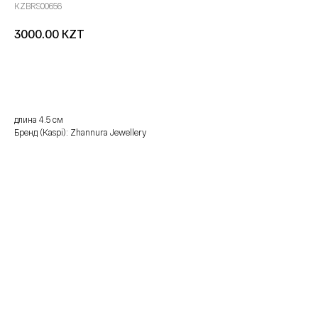
KZBRS00656
KZT
3000.00
добавить в корзину
длина 4.5 см
Бренд (Kaspi): Zhannura Jewellery