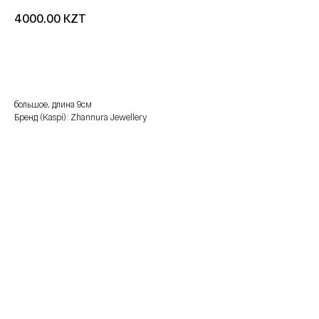
KZT
4000.00
добавить в корзину
большое, длина 9см
Бренд (Kaspi): Zhannura Jewellery