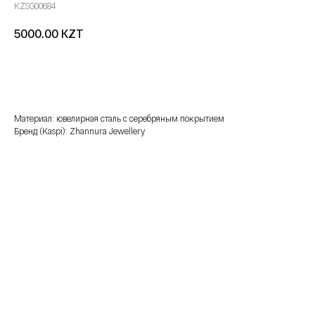
KZSG00684
KZT
5000.00
добавить в корзину
Материал: ювелирная сталь с серебряным покрытием
Бренд (Kaspi): Zhannura Jewellery