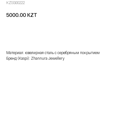
KZSG00222
KZT
5000.00
добавить в корзину
Материал: ювелирная сталь с серебряным покрытием
Бренд (Kaspi): Zhannura Jewellery