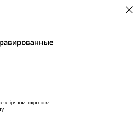
гравированные
с серебряным покрытием
ry