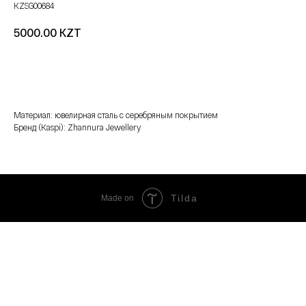
KZSG00684
KZT
5000.00
добавить в корзину
Материал: ювелирная сталь с серебряным покрытием
Бренд (Kaspi): Zhannura Jewellery
Tilda
Made on