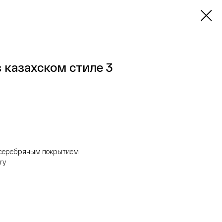
 казахском стиле 3
с серебряным покрытием
ry