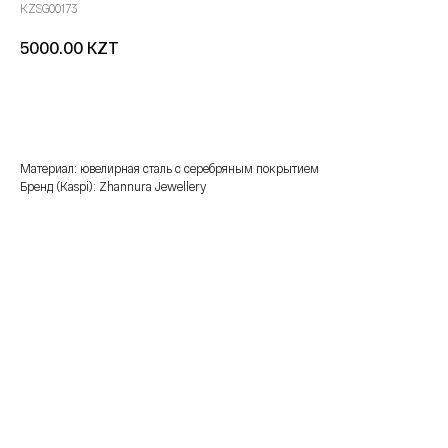
KZSG00173
KZT
5000.00
добавить в корзину
Материал: ювелирная сталь с серебряным покрытием
Бренд (Kaspi): Zhannura Jewellery