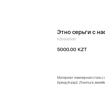
Этно серьги с н
KZSG00030
KZT
5000.00
добавить в корзину
Материал: ювелирная сталь 
Бренд (Kaspi): Zhannura Jewelle