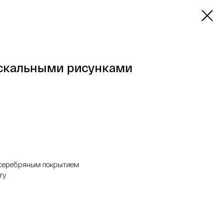
аскальными рисунками
с серебряным покрытием
ry