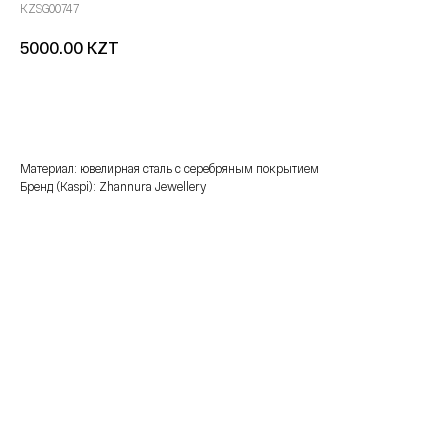
KZSG00747
KZT
5000.00
добавить в корзину
Материал: ювелирная сталь с серебряным покрытием
Бренд (Kaspi): Zhannura Jewellery