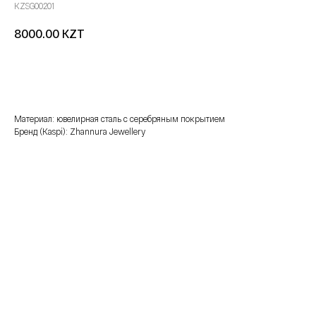
KZSG00201
KZT
8000.00
добавить в корзину
Материал: ювелирная сталь с серебряным покрытием
Бренд (Kaspi): Zhannura Jewellery