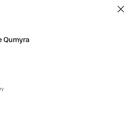
е Qumyra
ry