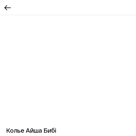
Колье Айша Бибі