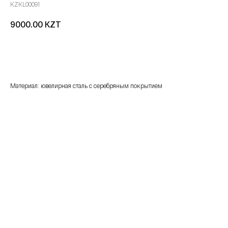
KZKL00091
KZT
9000.00
добавить в корзину
Материал: ювелирная сталь с серебряным покрытием