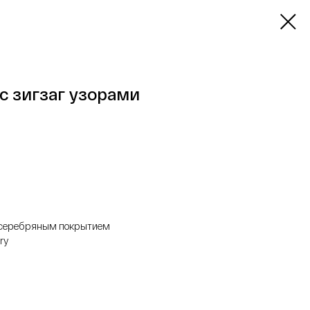
с зигзаг узорами
с серебряным покрытием
ry