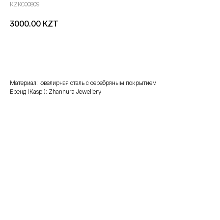
KZKC00809
KZT
3000.00
добавить в корзину
Материал: ювелирная сталь с серебряным покрытием
Бренд (Kaspi): Zhannura Jewellery