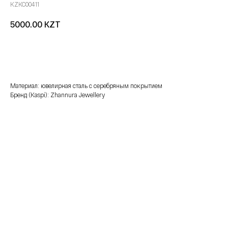
KZKC00411
KZT
5000.00
добавить в корзину
Материал: ювелирная сталь с серебряным покрытием
Бренд (Kaspi): Zhannura Jewellery