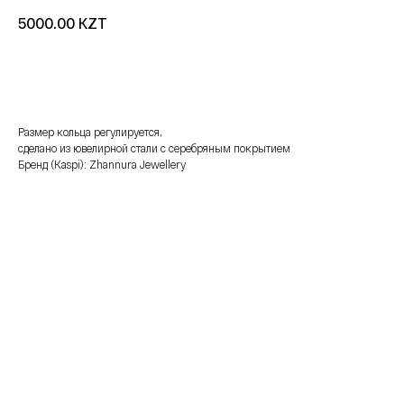
KZT
5000.00
добавить в корзину
Размер кольца регулируется,
сделано из ювелирной стали с серебряным покрытием
Бренд (Kaspi): Zhannura Jewellery