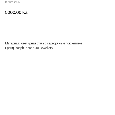
KZKC00417
KZT
5000.00
добавить в корзину
Материал: ювелирная сталь с серебряным покрытием
Бренд (Kaspi): Zhannura Jewellery