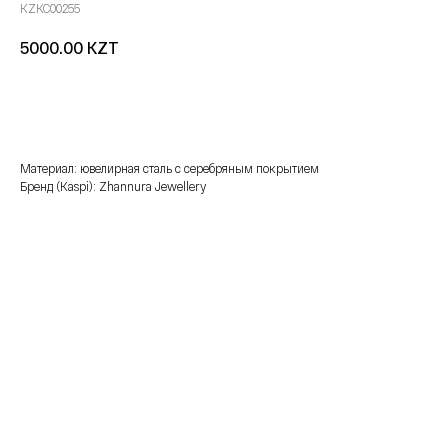
KZKC00255
KZT
5000.00
добавить в корзину
Материал: ювелирная сталь с серебряным покрытием
Бренд (Kaspi): Zhannura Jewellery