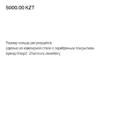
KZT
5000.00
добавить в корзину
Размер кольца регулируется,
сделано из ювелирной стали с серебряным покрытием
Бренд (Kaspi): Zhannura Jewellery