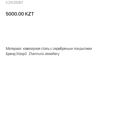
KZKC00367
KZT
5000.00
добавить в корзину
Материал: ювелирная сталь с серебряным покрытием
Бренд (Kaspi): Zhannura Jewellery