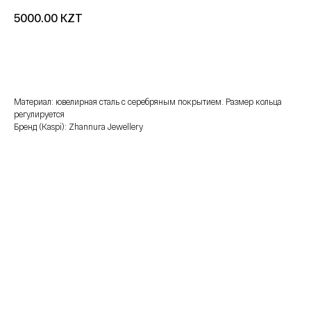
KZT
5000.00
добавить в корзину
Материал: ювелирная сталь с серебряным покрытием. Размер кольца
регулируется
Бренд (Kaspi): Zhannura Jewellery