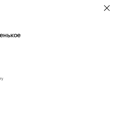
енькое
ry