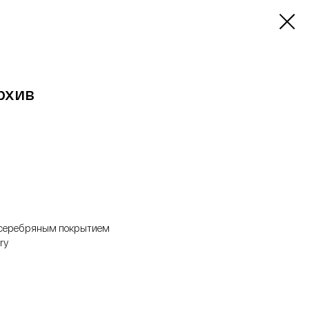
рхив
с серебряным покрытием
ry