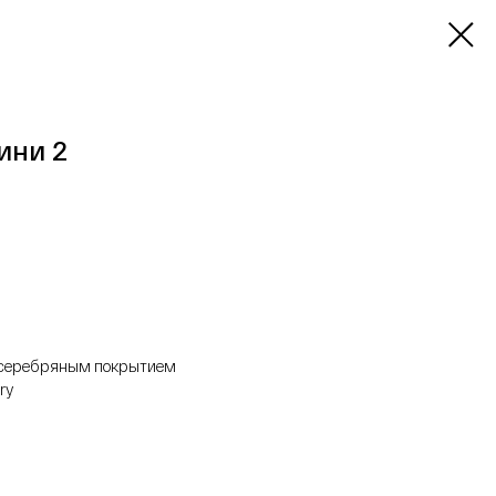
ини 2
с серебряным покрытием
ry