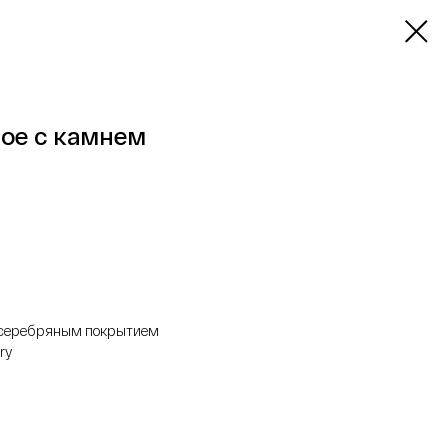
ое с камнем
с серебряным покрытием
ry