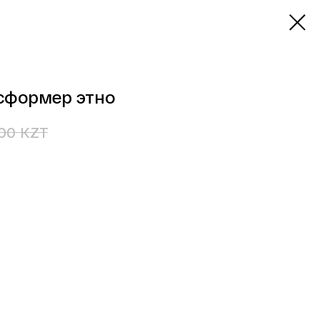
сформер этно
KZT
00