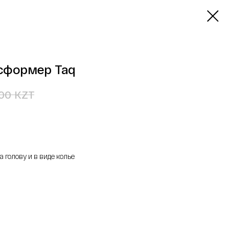
сформер Taq
KZT
00
 голову и в виде колье