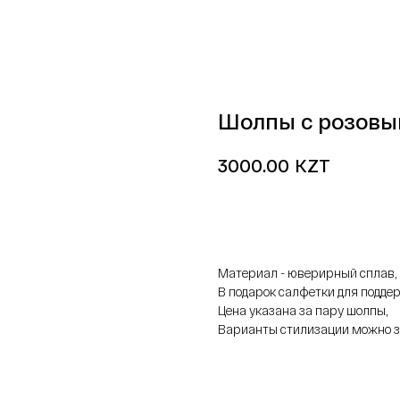
Шолпы с розовы
KZT
3000.00
добавить в корзину
Материал - юверирный сплав,
В подарок салфетки для подде
Цена указана за пару шолпы,
Варианты стилизации можно з