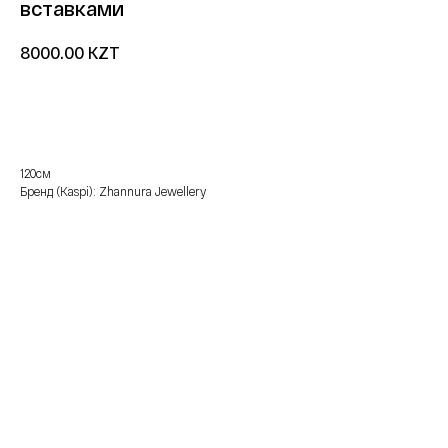
вставками
KZT
8000.00
добавить в корзину
120см
Бренд (Kaspi): Zhannura Jewellery