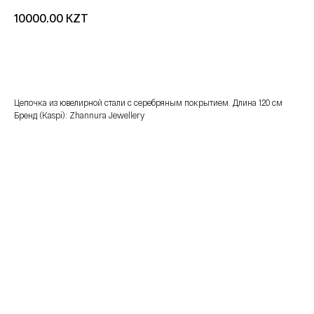
KZT
10000.00
добавить в корзину
Цепочка из ювелирной стали с серебряным покрытием. Длина 120 см
Бренд (Kaspi): Zhannura Jewellery