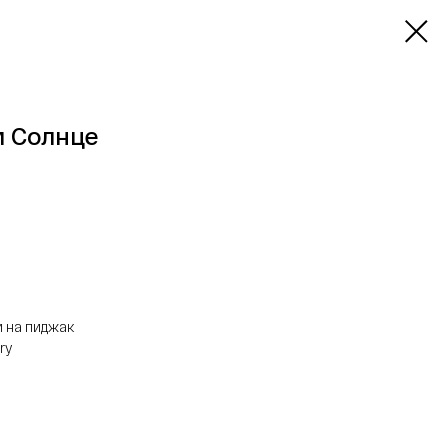
и Солнце
и на пиджак
ry