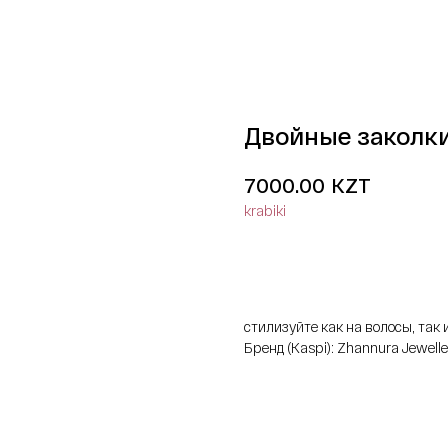
Двойные заколк
KZT
7000.00
krabiki
добавить в корзину
стилизуйте как на волосы, так 
Бренд (Kaspi): Zhannura Jewelle