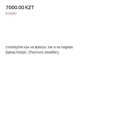
KZT
7000.00
krabiki
добавить в корзину
стилизуйте как на волосы, так и на пиджак
Бренд (Kaspi): Zhannura Jewellery