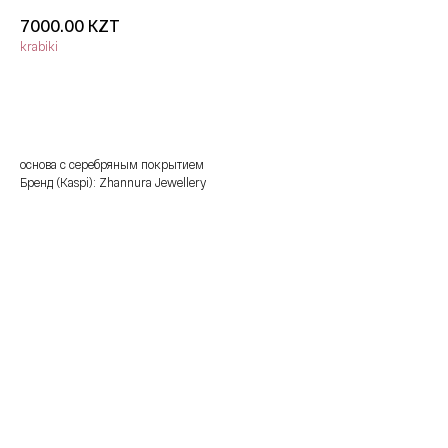
KZT
7000.00
krabiki
добавить в корзину
основа с серебряным покрытием
Бренд (Kaspi): Zhannura Jewellery