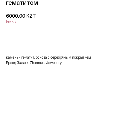
гематитом
KZT
6000.00
krabiki
добавить в корзину
камень - гематит, основа с серебряным покрытием
Бренд (Kaspi): Zhannura Jewellery