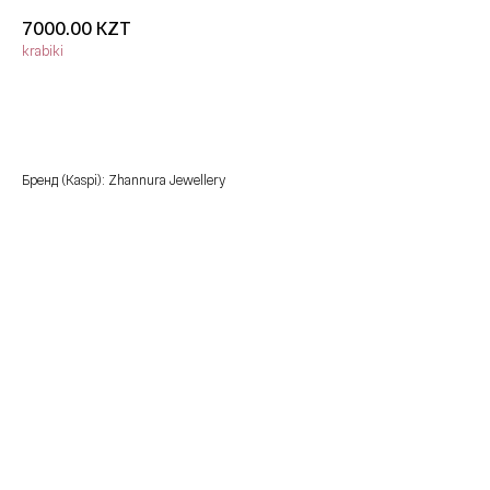
KZT
7000.00
krabiki
добавить в корзину
Бренд (Kaspi): Zhannura Jewellery