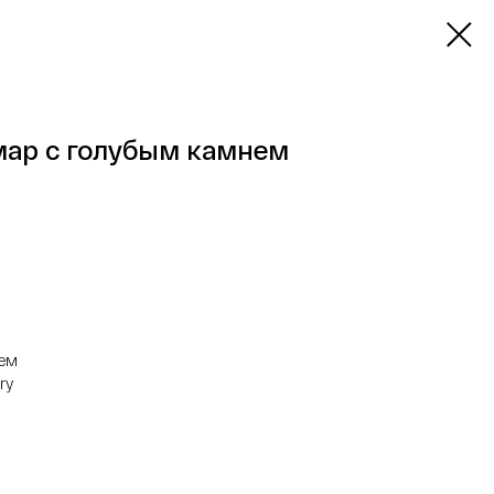
мар с голубым камнем
ием
ry