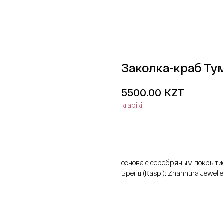
Заколка-краб Ту
KZT
5500.00
krabiki
добавить в корзину
основа с серебряным покрыт
Бренд (Kaspi): Zhannura Jewelle