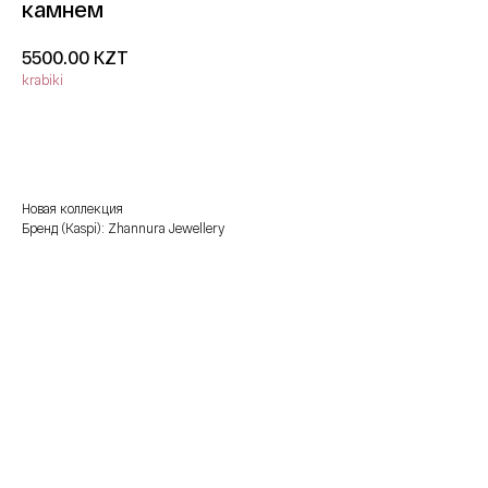
камнем
KZT
5500.00
krabiki
добавить в корзину
Новая коллекция
Бренд (Kaspi): Zhannura Jewellery