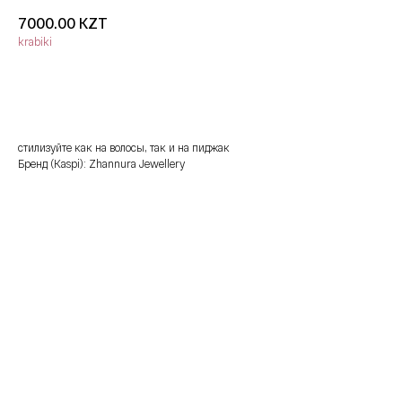
KZT
7000.00
krabiki
добавить в корзину
стилизуйте как на волосы, так и на пиджак
Бренд (Kaspi): Zhannura Jewellery